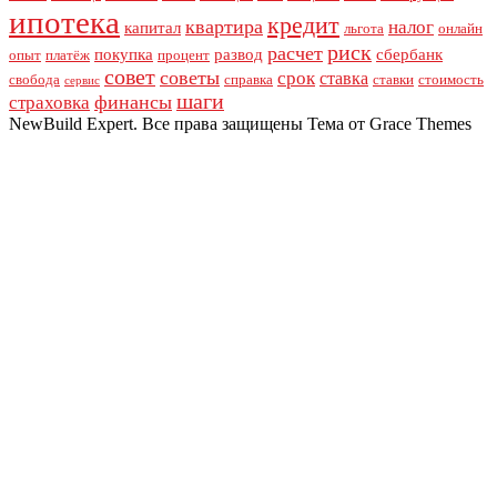
ипотека
кредит
квартира
налог
капитал
льгота
онлайн
риск
расчет
покупка
развод
сбербанк
опыт
платёж
процент
совет
советы
срок
ставка
свобода
справка
ставки
стоимость
сервис
шаги
финансы
страховка
NewBuild Expert. Все права защищены Тема от Grace Themes