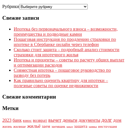
Рубрики
Свежие записи
Ипотека без первоначального взноса – возможности,
преимущества и подводные камни
Пошаговая инструкция по продлению страховки по
ипотеке в Сбербанке онлайн через телефон
Сколько стоит защита – подробный анализ стоимости
страховки для ипотечного жилья
Ипотека и проценты – советы по расчету общих выплат
и оптимизации расходов
Совместная ипотека – пошаговое руководство по
разводу без потерь
Как правильно оценить квартиру для ипотеки –
полезные советы по оценке недвижимости
Свежие комментарии
Метки
долг
вычет
деньги
дом
2023
банк
документы
возврат
взнос
жильё
заем
защита
жизнь
жилище
заемщик
инструкция
заказ
заявка