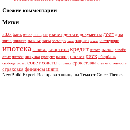
Свежие комментарии
Метки
долг
вычет
деньги
дом
2023
банк
документы
возврат
взнос
жильё
заем
защита
жизнь
жилище
заемщик
инструкция
заказ
заявка
ипотека
кредит
квартира
налог
капитал
льгота
онлайн
риск
расчет
покупка
развод
сбербанк
опыт
платёж
процент
совет
советы
срок
ставка
свобода
справка
ставки
стоимость
сервис
шаги
финансы
страховка
NewBuild Expert. Все права защищены Тема от Grace Themes