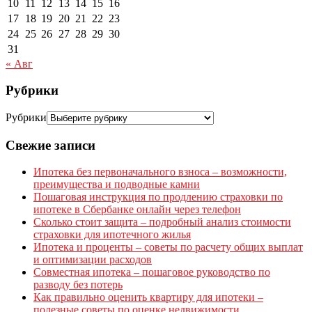
10
11
12
13
14
15
16
17
18
19
20
21
22
23
24
25
26
27
28
29
30
31
« Авг
Рубрики
Рубрики
Свежие записи
Ипотека без первоначального взноса – возможности,
преимущества и подводные камни
Пошаговая инструкция по продлению страховки по
ипотеке в Сбербанке онлайн через телефон
Сколько стоит защита – подробный анализ стоимости
страховки для ипотечного жилья
Ипотека и проценты – советы по расчету общих выплат
и оптимизации расходов
Совместная ипотека – пошаговое руководство по
разводу без потерь
Как правильно оценить квартиру для ипотеки –
полезные советы по оценке недвижимости