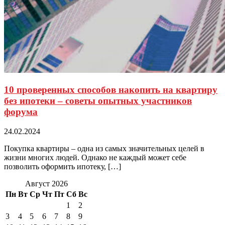
10 проверенных способов накопить на квартиру
без ипотеки – советы опытных участников
форума
24.02.2024
Покупка квартиры – одна из самых значительных целей в
жизни многих людей. Однако не каждый может себе
позволить оформить ипотеку, […]
Август 2026
Пн
Вт
Ср
Чт
Пт
Сб
Вс
1
2
3
4
5
6
7
8
9