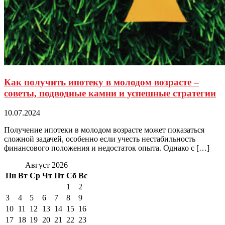
Как получить ипотеку в молодом возрасте –
советы, подводные камни и успешные стратегии
10.07.2024
Получение ипотеки в молодом возрасте может показаться
сложной задачей, особенно если учесть нестабильность
финансового положения и недостаток опыта. Однако с […]
Август 2026
Пн
Вт
Ср
Чт
Пт
Сб
Вс
1
2
3
4
5
6
7
8
9
10
11
12
13
14
15
16
17
18
19
20
21
22
23