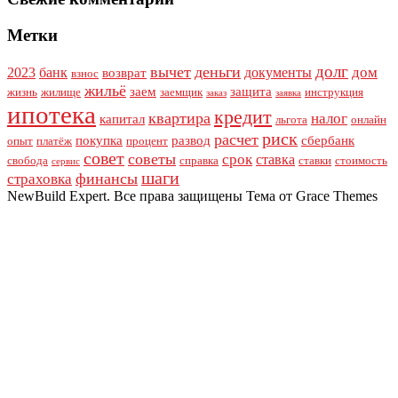
Метки
долг
вычет
деньги
дом
2023
банк
документы
возврат
взнос
жильё
заем
защита
жизнь
жилище
заемщик
инструкция
заказ
заявка
ипотека
кредит
квартира
налог
капитал
льгота
онлайн
риск
расчет
покупка
развод
сбербанк
опыт
платёж
процент
совет
советы
срок
ставка
свобода
справка
ставки
стоимость
сервис
шаги
финансы
страховка
NewBuild Expert. Все права защищены Тема от Grace Themes