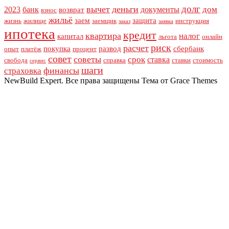
долг
вычет
деньги
дом
2023
банк
документы
возврат
взнос
жильё
заем
защита
жизнь
жилище
заемщик
инструкция
заказ
заявка
ипотека
кредит
квартира
налог
капитал
льгота
онлайн
риск
расчет
покупка
развод
сбербанк
опыт
платёж
процент
совет
советы
срок
ставка
свобода
справка
ставки
стоимость
сервис
шаги
финансы
страховка
NewBuild Expert. Все права защищены Тема от Grace Themes