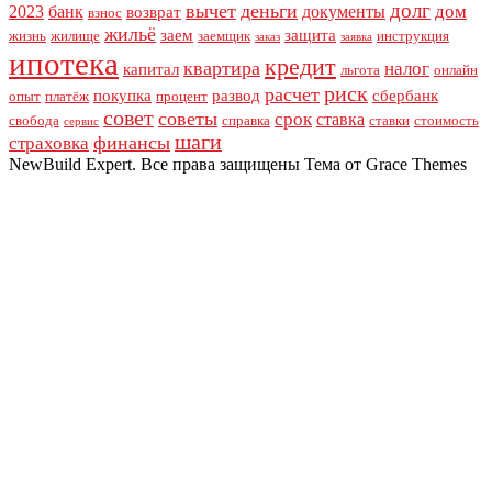
долг
вычет
деньги
дом
2023
банк
документы
возврат
взнос
жильё
заем
защита
жизнь
жилище
заемщик
инструкция
заказ
заявка
ипотека
кредит
квартира
налог
капитал
льгота
онлайн
риск
расчет
покупка
развод
сбербанк
опыт
платёж
процент
совет
советы
срок
ставка
свобода
справка
ставки
стоимость
сервис
шаги
финансы
страховка
NewBuild Expert. Все права защищены Тема от Grace Themes