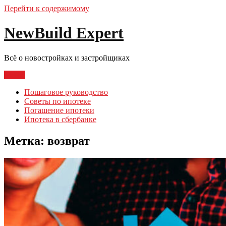
Перейти к содержимому
NewBuild Expert
Всё о новостройках и застройщиках
Меню
Пошаговое руководство
Советы по ипотеке
Погашение ипотеки
Ипотека в сбербанке
Метка:
возврат