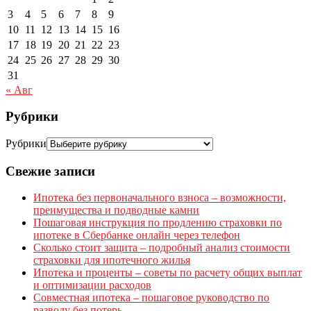
3
4
5
6
7
8
9
10
11
12
13
14
15
16
17
18
19
20
21
22
23
24
25
26
27
28
29
30
31
« Авг
Рубрики
Рубрики
Свежие записи
Ипотека без первоначального взноса – возможности,
преимущества и подводные камни
Пошаговая инструкция по продлению страховки по
ипотеке в Сбербанке онлайн через телефон
Сколько стоит защита – подробный анализ стоимости
страховки для ипотечного жилья
Ипотека и проценты – советы по расчету общих выплат
и оптимизации расходов
Совместная ипотека – пошаговое руководство по
разводу без потерь