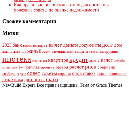
Как правильно оценить квартиру для ипотеки –
полезные советы по оценке недвижимости
Свежие комментарии
Метки
долг
вычет
деньги
дом
2023
банк
документы
возврат
взнос
жильё
заем
защита
жизнь
жилище
заемщик
инструкция
заказ
заявка
ипотека
кредит
квартира
налог
капитал
льгота
онлайн
риск
расчет
покупка
развод
сбербанк
опыт
платёж
процент
совет
советы
срок
ставка
свобода
справка
ставки
стоимость
сервис
шаги
финансы
страховка
NewBuild Expert. Все права защищены Тема от Grace Themes