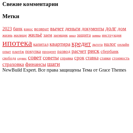
Свежие комментарии
Метки
долг
вычет
деньги
дом
2023
банк
документы
возврат
взнос
жильё
заем
защита
жизнь
жилище
заемщик
инструкция
заказ
заявка
ипотека
кредит
квартира
налог
капитал
льгота
онлайн
риск
расчет
покупка
развод
сбербанк
опыт
платёж
процент
совет
советы
срок
ставка
свобода
справка
ставки
стоимость
сервис
шаги
финансы
страховка
NewBuild Expert. Все права защищены Тема от Grace Themes