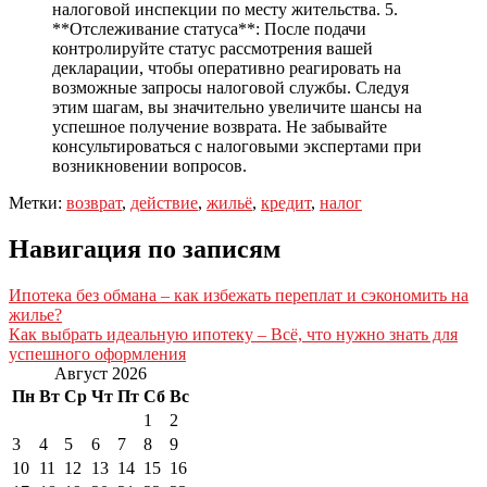
налоговой инспекции по месту жительства. 5.
**Отслеживание статуса**: После подачи
контролируйте статус рассмотрения вашей
декларации, чтобы оперативно реагировать на
возможные запросы налоговой службы. Следуя
этим шагам, вы значительно увеличите шансы на
успешное получение возврата. Не забывайте
консультироваться с налоговыми экспертами при
возникновении вопросов.
Метки:
возврат
,
действие
,
жильё
,
кредит
,
налог
Навигация по записям
Ипотека без обмана – как избежать переплат и сэкономить на
жилье?
Как выбрать идеальную ипотеку – Всё, что нужно знать для
успешного оформления
Август 2026
Пн
Вт
Ср
Чт
Пт
Сб
Вс
1
2
3
4
5
6
7
8
9
10
11
12
13
14
15
16