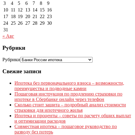
3
4
5
6
7
8
9
10
11
12
13
14
15
16
17
18
19
20
21
22
23
24
25
26
27
28
29
30
31
« Авг
Рубрики
Рубрики
Свежие записи
Ипотека без первоначального взноса – возможности,
преимущества и подводные камни
Пошаговая инструкция по продлению страховки по
ипотеке в Сбербанке онлайн через телефон
Сколько стоит защита – подробный анализ стоимости
страховки для ипотечного жилья
Ипотека и проценты – советы по расчету общих выплат
и оптимизации расходов
Совместная ипотека – пошаговое руководство по
разводу без потерь