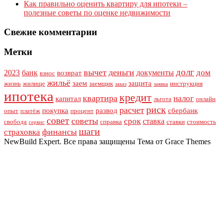
Как правильно оценить квартиру для ипотеки –
полезные советы по оценке недвижимости
Свежие комментарии
Метки
долг
вычет
деньги
дом
2023
банк
документы
возврат
взнос
жильё
заем
защита
жизнь
жилище
заемщик
инструкция
заказ
заявка
ипотека
кредит
квартира
налог
капитал
льгота
онлайн
риск
расчет
покупка
развод
сбербанк
опыт
платёж
процент
совет
советы
срок
ставка
свобода
справка
ставки
стоимость
сервис
шаги
финансы
страховка
NewBuild Expert. Все права защищены Тема от Grace Themes