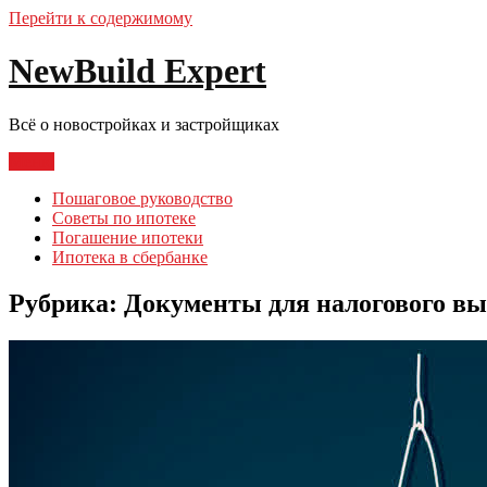
Перейти к содержимому
NewBuild Expert
Всё о новостройках и застройщиках
Меню
Пошаговое руководство
Советы по ипотеке
Погашение ипотеки
Ипотека в сбербанке
Рубрика:
Документы для налогового вы