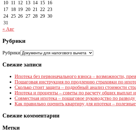
10
11
12
13
14
15
16
17
18
19
20
21
22
23
24
25
26
27
28
29
30
31
« Авг
Рубрики
Рубрики
Свежие записи
Ипотека без первоначального взноса – возможности, пр
Пошаговая инструкция по продлению страховки по ипоте
Сколько стоит защита – подробный анализ стоимости стр
Ипотека и проценты – советы по расчету общих выплат 
Совместная ипотека – пошаговое руководство по разводу 
Как правильно оценить квартиру для ипотеки – полезны
Свежие комментарии
Метки