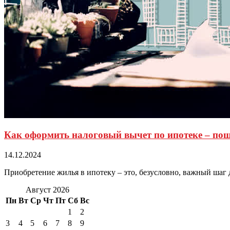
Как оформить налоговый вычет по ипотеке – пош
14.12.2024
Приобретение жилья в ипотеку – это, безусловно, важный шаг
Август 2026
Пн
Вт
Ср
Чт
Пт
Сб
Вс
1
2
3
4
5
6
7
8
9