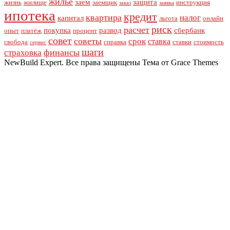
жильё
заем
защита
жизнь
жилище
заемщик
инструкция
заказ
заявка
ипотека
кредит
квартира
налог
капитал
льгота
онлайн
риск
расчет
покупка
развод
сбербанк
опыт
платёж
процент
совет
советы
срок
ставка
свобода
справка
ставки
стоимость
сервис
шаги
финансы
страховка
NewBuild Expert. Все права защищены Тема от Grace Themes