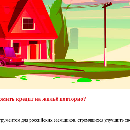
рмить кредит на жильё повторно?
трументом для российских заемщиков, стремящихся улучшить с