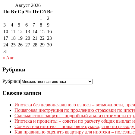
Август 2026
Пн
Вт
Ср
Чт
Пт
Сб
Вс
1
2
3
4
5
6
7
8
9
10
11
12
13
14
15
16
17
18
19
20
21
22
23
24
25
26
27
28
29
30
31
« Авг
Рубрики
Рубрики
Свежие записи
Ипотека без первоначального взноса – возможности, пр
Пошаговая инструкция по продлению страховки по ипоте
Сколько стоит защита – подробный анализ стоимости стр
Ипотека и проценты – советы по расчету общих выплат 
Совместная ипотека – пошаговое руководство по разводу 
Как правильно оценить квартиру для ипотеки – полезны