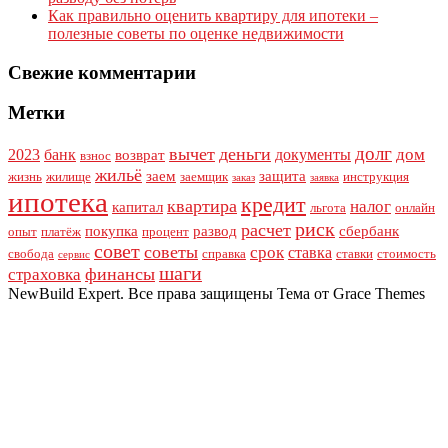
Как правильно оценить квартиру для ипотеки –
полезные советы по оценке недвижимости
Свежие комментарии
Метки
долг
вычет
деньги
дом
2023
банк
документы
возврат
взнос
жильё
заем
защита
жизнь
жилище
заемщик
инструкция
заказ
заявка
ипотека
кредит
квартира
налог
капитал
льгота
онлайн
риск
расчет
покупка
развод
сбербанк
опыт
платёж
процент
совет
советы
срок
ставка
свобода
справка
ставки
стоимость
сервис
шаги
финансы
страховка
NewBuild Expert. Все права защищены Тема от Grace Themes