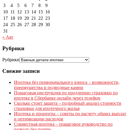
3
4
5
6
7
8
9
10
11
12
13
14
15
16
17
18
19
20
21
22
23
24
25
26
27
28
29
30
31
« Авг
Рубрики
Рубрики
Свежие записи
Ипотека без первоначального взноса – возможности,
преимущества и подводные камни
Пошаговая инструкция по продлению страховки по
ипотеке в Сбербанке онлайн через телефон
Сколько стоит защита – подробный анализ стоимости
страховки для ипотечного жилья
Ипотека и проценты – советы по расчету общих выплат
и оптимизации расходов
Совместная ипотека – пошаговое руководство по
разводу без потерь