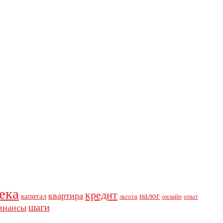
ека
кредит
квартира
налог
капитал
льгота
онлайн
опыт
шаги
инансы