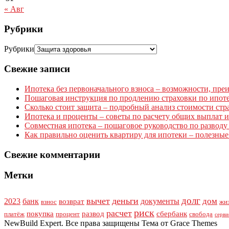
« Авг
Рубрики
Рубрики
Свежие записи
Ипотека без первоначального взноса – возможности, пр
Пошаговая инструкция по продлению страховки по ипоте
Сколько стоит защита – подробный анализ стоимости стр
Ипотека и проценты – советы по расчету общих выплат 
Совместная ипотека – пошаговое руководство по разводу 
Как правильно оценить квартиру для ипотеки – полезны
Свежие комментарии
Метки
долг
вычет
деньги
дом
2023
банк
документы
возврат
взнос
жи
риск
расчет
покупка
развод
сбербанк
платёж
процент
свобода
серви
NewBuild Expert. Все права защищены Тема от Grace Themes