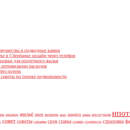
еимущества и подводные камни
ке в Сбербанке онлайн через телефон
аховки для ипотечного жилья
и оптимизации расходов
без потерь
е советы по оценке недвижимости
ипот
жильё
заем
защита
знь
жилище
заемщик
инструкция
заказ
заявка
совет
советы
ф
срок
страховка
ставка
справка
ставки
стоимость
с