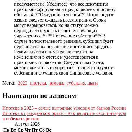
предусмотрена. Убедитесь, что все документы
правильно оформлены и предоставлены в полном
объеме. 4. **Ожидание решения**: После подачи
заявки следует ожидать рассмотрения. Сроки
могут варьироваться, но на статус можно
периодически узнать в соответствующих
учреждениях. 5. **Получение субсидии**: В
случае положительного решения, субсидия будет
перечислена на погашение ипотечного кредита.
Рекомендуется внимательно следить за
изменениями в счетах и удостовериться в
правильности расчетов. Следуя этим шагам,
можно значительно упростить процесс получения
субсидии и улучшить свои финансовые условия.
Метки:
2023
,
ипотека
,
помощь
,
субсидия
,
шаги
Навигация по записям
Ипотека в 2025 – самые выгодные условия от банков России
Ипотека в гражданском браке – Как защитить свои интересы
и избежать рисков
Август 2026
Пн
Вт
Ср
Чт
Пт
Сб
Вс