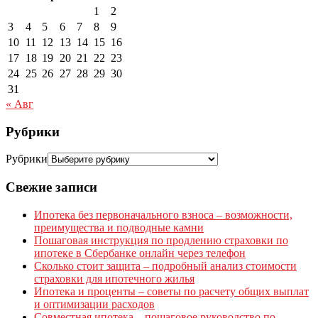
1
2
3
4
5
6
7
8
9
10
11
12
13
14
15
16
17
18
19
20
21
22
23
24
25
26
27
28
29
30
31
« Авг
Рубрики
Рубрики
Свежие записи
Ипотека без первоначального взноса – возможности,
преимущества и подводные камни
Пошаговая инструкция по продлению страховки по
ипотеке в Сбербанке онлайн через телефон
Сколько стоит защита – подробный анализ стоимости
страховки для ипотечного жилья
Ипотека и проценты – советы по расчету общих выплат
и оптимизации расходов
Совместная ипотека – пошаговое руководство по