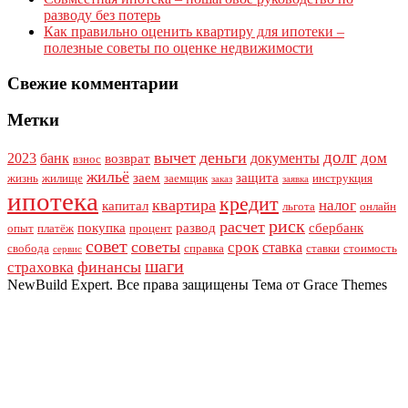
разводу без потерь
Как правильно оценить квартиру для ипотеки –
полезные советы по оценке недвижимости
Свежие комментарии
Метки
долг
вычет
деньги
дом
2023
банк
документы
возврат
взнос
жильё
заем
защита
жизнь
жилище
заемщик
инструкция
заказ
заявка
ипотека
кредит
квартира
налог
капитал
льгота
онлайн
риск
расчет
покупка
развод
сбербанк
опыт
платёж
процент
совет
советы
срок
ставка
свобода
справка
ставки
стоимость
сервис
шаги
финансы
страховка
NewBuild Expert. Все права защищены Тема от Grace Themes