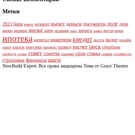
Метки
долг
вычет
деньги
дом
2023
банк
документы
возврат
взнос
жильё
заем
защита
жизнь
жилище
заемщик
инструкция
заказ
заявка
ипотека
кредит
квартира
налог
капитал
льгота
онлайн
риск
расчет
покупка
развод
сбербанк
опыт
платёж
процент
совет
советы
срок
ставка
свобода
справка
ставки
стоимость
сервис
шаги
финансы
страховка
NewBuild Expert. Все права защищены Тема от Grace Themes