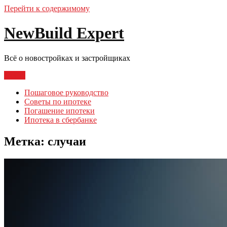
Перейти к содержимому
NewBuild Expert
Всё о новостройках и застройщиках
Меню
Пошаговое руководство
Советы по ипотеке
Погашение ипотеки
Ипотека в сбербанке
Метка:
случаи